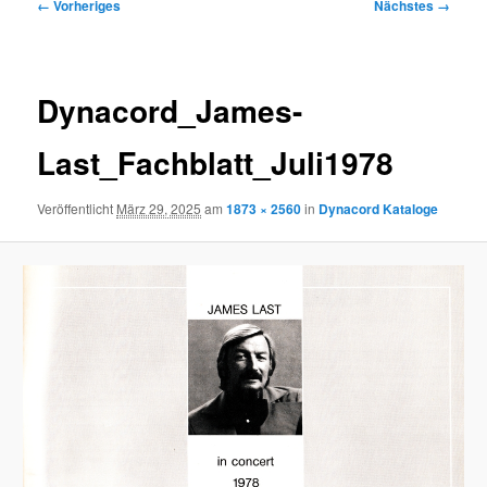
Bilder-
← Vorheriges
Nächstes →
Navigation
Dynacord_James-
Last_Fachblatt_Juli1978
Veröffentlicht
März 29, 2025
am
1873 × 2560
in
Dynacord Kataloge