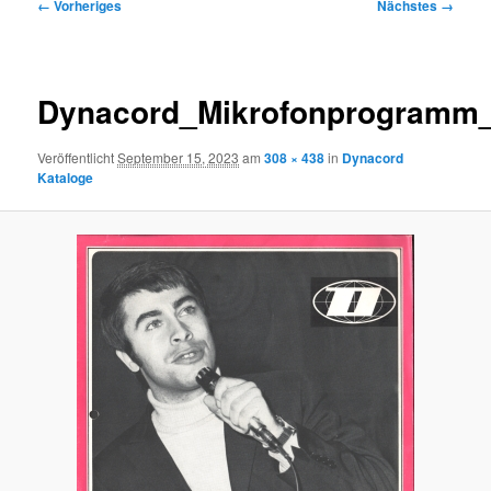
Bilder-
← Vorheriges
Nächstes →
Navigation
Dynacord_Mikrofonprogramm
Veröffentlicht
September 15, 2023
am
308 × 438
in
Dynacord
Kataloge