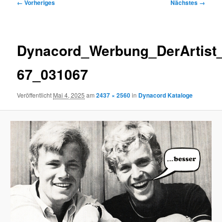
Bilder-
← Vorheriges
Nächstes →
Navigation
Dynacord_Werbung_DerArtist
67_031067
Veröffentlicht
Mai 4, 2025
am
2437 × 2560
in
Dynacord Kataloge