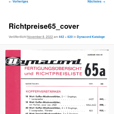
Bilder-
← Vorheriges
Nächstes →
Navigation
Richtpreise65_cover
Veröffentlicht
November 8, 2022
am
442 × 620
in
Dynacord Kataloge