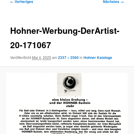
Bilder-
← Vorheriges
Nächstes →
Navigation
Hohner-Werbung-DerArtist-
20-171067
Veröffentlicht
Mai 4, 2025
am
2337 × 2560
in
Hohner Kataloge