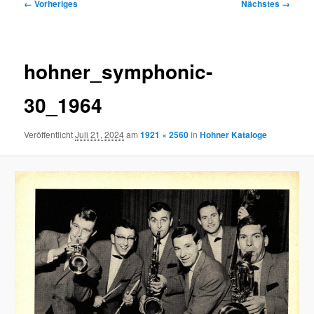
Bilder-
← Vorheriges
Nächstes →
Navigation
hohner_symphonic-
30_1964
Veröffentlicht
Juli 21, 2024
am
1921 × 2560
in
Hohner Kataloge