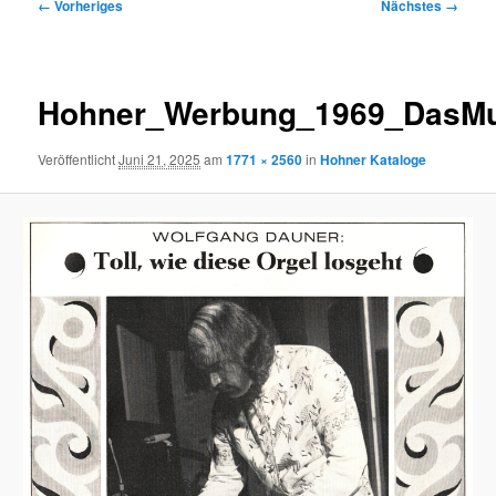
Bilder-
← Vorheriges
Nächstes →
Navigation
Hohner_Werbung_1969_DasMu
Veröffentlicht
Juni 21, 2025
am
1771 × 2560
in
Hohner Kataloge