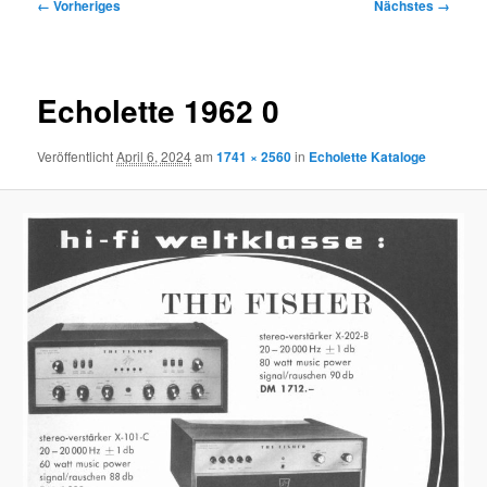
Bilder-
← Vorheriges
Nächstes →
Navigation
Echolette 1962 0
Veröffentlicht
April 6, 2024
am
1741 × 2560
in
Echolette Kataloge