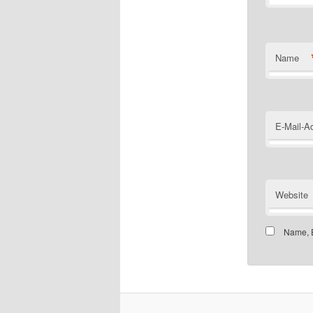
Name
E-Mail-A
Website
Name, E