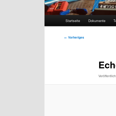
Hauptmenü
Startseite
Dokumente
T
Bilder-
← Vorheriges
Navigation
Ech
Veröffentlich