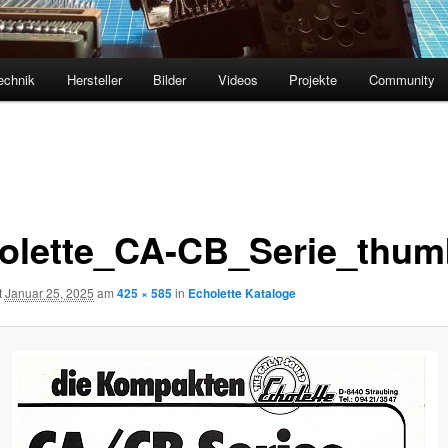
echnik
Hersteller
Bilder
Videos
Projekte
Community
olette_CA-CB_Serie_thum
t
Januar 25, 2025
am
425 × 585
in
Echolette Kataloge