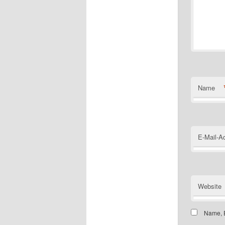
Name
E-Mail-A
Website
Name, E