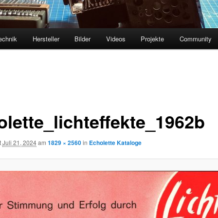
echnik
Hersteller
Bilder
Videos
Projekte
Community
olette_lichteffekte_1962b
t
Juli 21, 2024
am
1829 × 2560
in
Echolette Kataloge