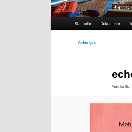
Hauptmenü
Startseite
Dokumente
T
Bilder-
← Vorheriges
Navigation
ech
Veröffentlich