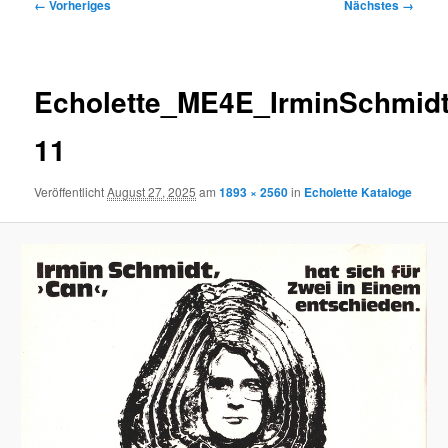
Bilder-
← Vorheriges
Nächstes →
Navigation
Echolette_ME4E_IrminSchmid
11
Veröffentlicht
August 27, 2025
am
1893 × 2560
in
Echolette Kataloge