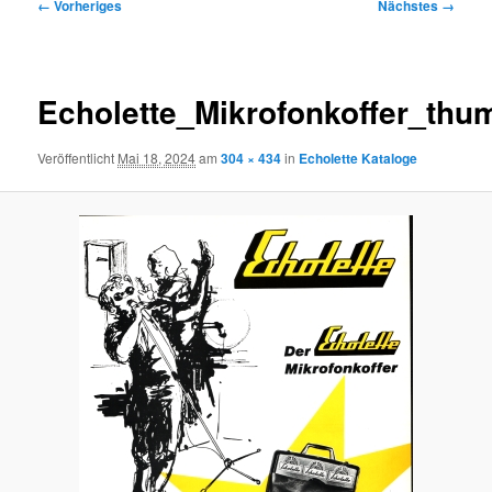
Bilder-
← Vorheriges
Nächstes →
Navigation
Echolette_Mikrofonkoffer_thu
Veröffentlicht
Mai 18, 2024
am
304 × 434
in
Echolette Kataloge