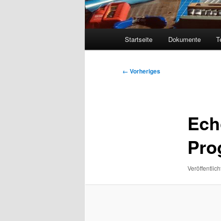
Hauptmenü
Startseite
Dokumente
T
Bilder-
← Vorheriges
Navigation
Ech
Pro
Veröffentlich