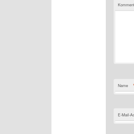
Komment
Name
E-Mail-A