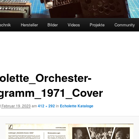
echnik
Hersteller
Bilder
Videos
Projekte
Community
olette_Orchester-
gramm_1971_Cover
t
Februar 19, 2023
am
412 × 292
in
Echolette Kataloge