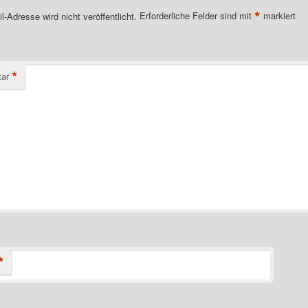
*
l-Adresse wird nicht veröffentlicht.
Erforderliche Felder sind mit
markiert
*
ar
*