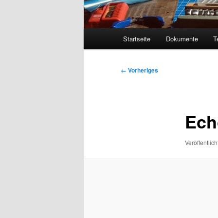
Hauptmenü
Startseite
Dokumente
T
Bilder-
← Vorheriges
Navigation
Ech
Veröffentlich