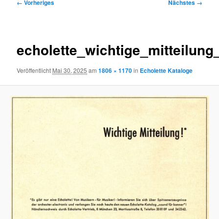
Bilder-
← Vorheriges
Nächstes →
Navigation
echolette_wichtige_mitteilung
Veröffentlicht
Mai 30, 2025
am
1806 × 1170
in
Echolette Kataloge