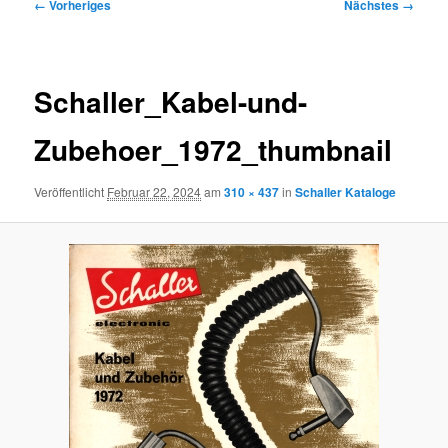
Bilder-
← Vorheriges
Nächstes →
Navigation
Schaller_Kabel-und-
Zubehoer_1972_thumbnail
Veröffentlicht
Februar 22, 2024
am
310 × 437
in
Schaller Kataloge