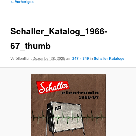
Bilder-
← Vorheriges
Navigation
Schaller_Katalog_1966-
67_thumb
Veröffentlicht
Dezember 28, 2025
am
247 × 349
in
Schaller Kataloge