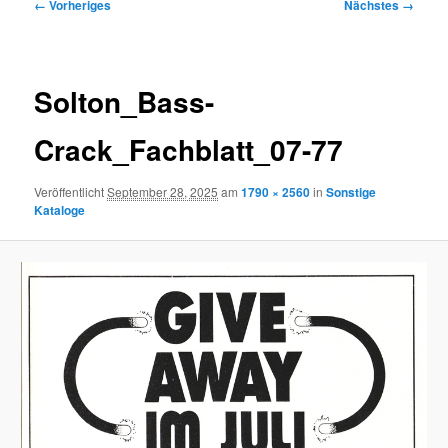
Bilder-
← Vorheriges
Nächstes →
Navigation
Solton_Bass-
Crack_Fachblatt_07-77
Veröffentlicht
September 28, 2025
am
1790 × 2560
in
Sonstige
Kataloge