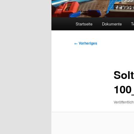
Hauptmenü
Startseite
Dokumente
T
Bilder-
← Vorheriges
Navigation
Sol
100
Veröffentlich