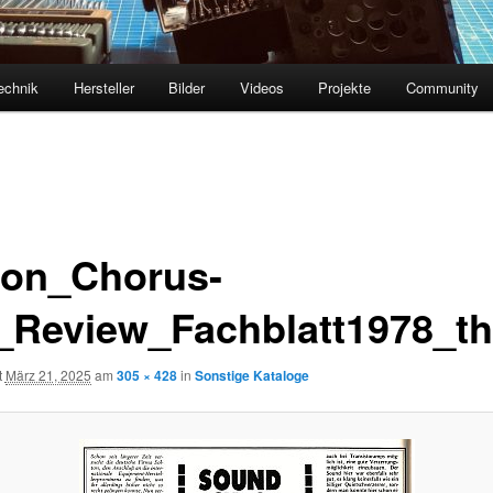
echnik
Hersteller
Bilder
Videos
Projekte
Community
ton_Chorus-
_Review_Fachblatt1978_t
t
März 21, 2025
am
305 × 428
in
Sonstige Kataloge