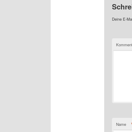
Schre
Deine E-Mai
Komment
Name