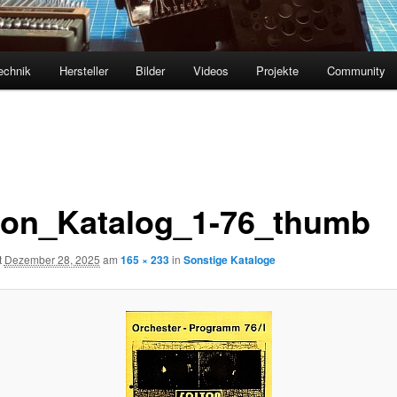
echnik
Hersteller
Bilder
Videos
Projekte
Community
ton_Katalog_1-76_thumb
t
Dezember 28, 2025
am
165 × 233
in
Sonstige Kataloge