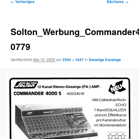
Bilder-
← Vorheriges
Nächstes →
Navigation
Solton_Werbung_Commander40
0779
Veröffentlicht
Mai 10, 2025
am
2560 × 1847
in
Sonstige Kataloge