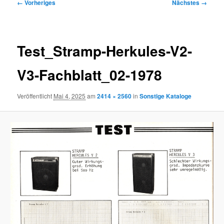
Bilder-
← Vorheriges
Nächstes →
Navigation
Test_Stramp-Herkules-V2-
V3-Fachblatt_02-1978
Veröffentlicht
Mai 4, 2025
am
2414 × 2560
in
Sonstige Kataloge