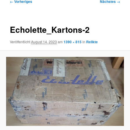
Bilder-
← Vorheriges
Nächstes →
Navigation
Echolette_Kartons-2
Veröffentlicht
August 14, 2023
am
1390 × 815
in
Relikte