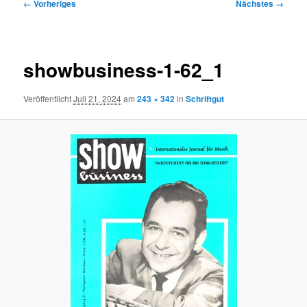
Bilder-
← Vorheriges
Nächstes →
Navigation
showbusiness-1-62_1
Veröffentlicht
Juli 21, 2024
am
243 × 342
in
Schriftgut