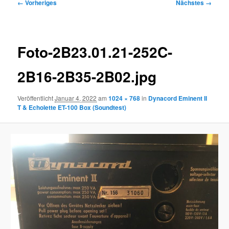
Bilder-
← Vorheriges
Nächstes →
Navigation
Foto-2B23.01.21-252C-
2B16-2B35-2B02.jpg
Veröffentlicht
Januar 4, 2022
am
1024 × 768
in
Dynacord Eminent II
T & Echolette ET-100 Box (Soundtest)