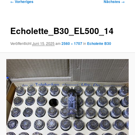
Bilder-
← Vorheriges
Nächstes →
Navigation
Echolette_B30_EL500_14
Veröffentlicht
Juni 15, 2025
am
2560 × 1707
in
Echolette B30