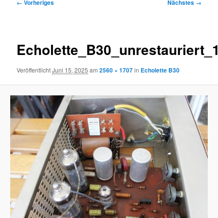
Bilder-
← Vorheriges
Nächstes →
Navigation
Echolette_B30_unrestauriert_
Veröffentlicht
Juni 15, 2025
am
2560 × 1707
in
Echolette B30