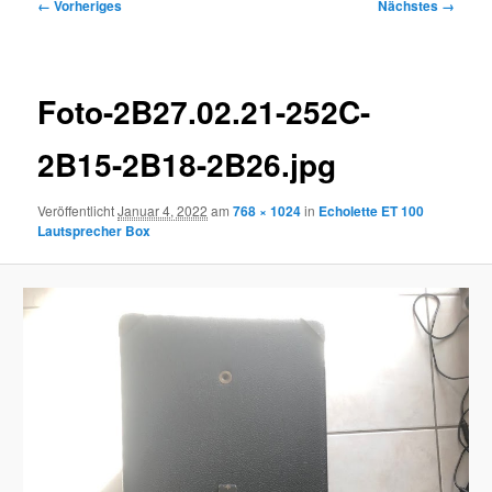
Bilder-
← Vorheriges
Nächstes →
Navigation
Foto-2B27.02.21-252C-
2B15-2B18-2B26.jpg
Veröffentlicht
Januar 4, 2022
am
768 × 1024
in
Echolette ET 100
Lautsprecher Box