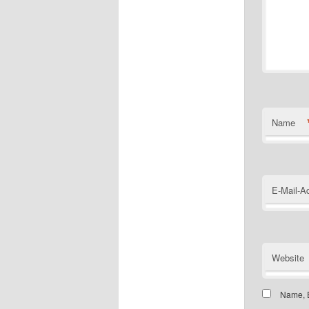
Name
E-Mail-A
Website
Name, E