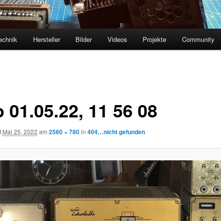
echnik
Hersteller
Bilder
Videos
Projekte
Community
 01.05.22, 11 56 08
t
Mai 25, 2022
am
2560 × 780
in
404…nicht gefunden