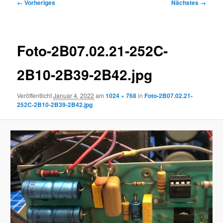
Bilder-
← Vorheriges
Nächstes →
Navigation
Foto-2B07.02.21-252C-
2B10-2B39-2B42.jpg
Veröffentlicht
Januar 4, 2022
am
1024 × 768
in
Foto-2B07.02.21-
252C-2B10-2B39-2B42.jpg