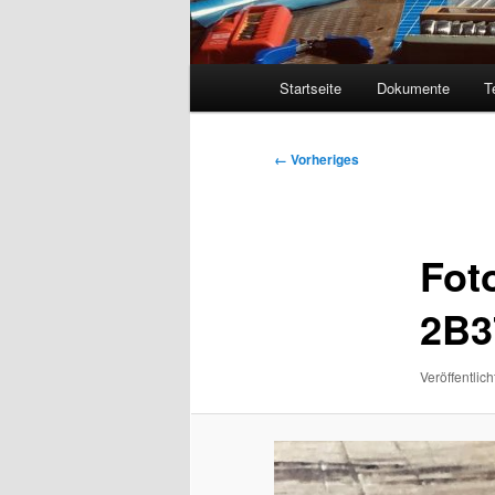
Hauptmenü
Startseite
Dokumente
T
Bilder-
← Vorheriges
Navigation
Fot
2B3
Veröffentlich