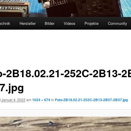
echnik
Hersteller
Bilder
Videos
Projekte
Community
o-2B18.02.21-252C-2B13-2
7.jpg
t
Januar 4, 2022
am
1024 × 674
in
Foto-2B18.02.21-252C-2B13-2B57-2B37.jpg