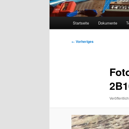
Hauptmenü
Startseite
Dokumente
T
Bilder-
← Vorheriges
Navigation
Fot
2B1
Veröffentlich