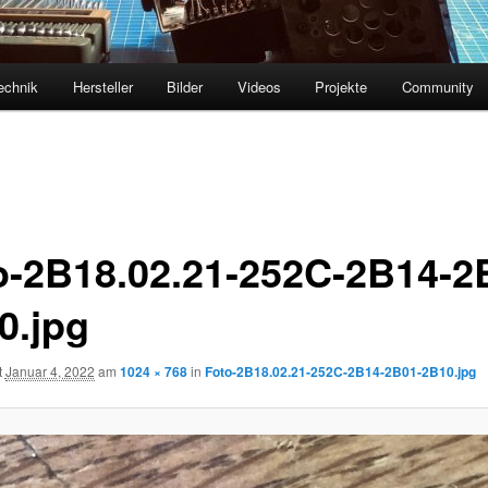
echnik
Hersteller
Bilder
Videos
Projekte
Community
o-2B18.02.21-252C-2B14-2
0.jpg
t
Januar 4, 2022
am
1024 × 768
in
Foto-2B18.02.21-252C-2B14-2B01-2B10.jpg