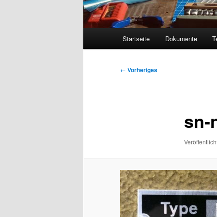
Hauptmenü
Startseite
Dokumente
T
Bilder-
← Vorheriges
Navigation
sn-
Veröffentlich