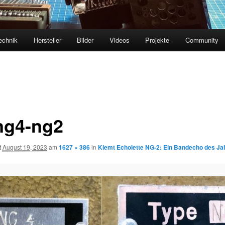
echnik
Hersteller
Bilder
Videos
Projekte
Community
ng4-ng2
t
August 19, 2023
am
1627 × 386
in
Klemt Echolette NG-2: Ein Bandecho des Ja