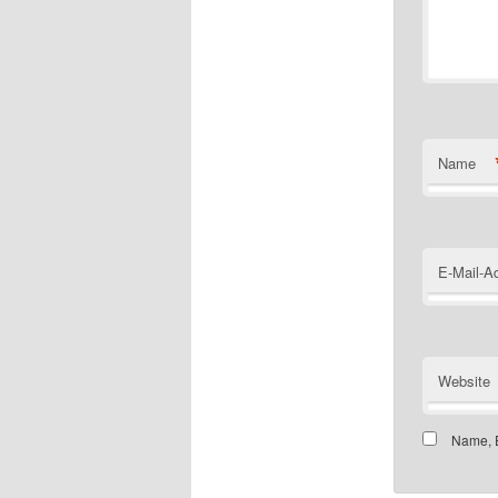
Name
E-Mail-A
Website
Name, E