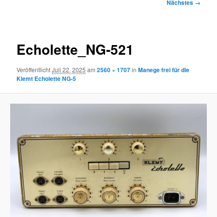
Bilder-
Nächstes →
Navigation
Echolette_NG-521
Veröffentlicht
Juli 22, 2025
am
2560 × 1707
in
Manege frei für die
Klemt Echolette NG-5