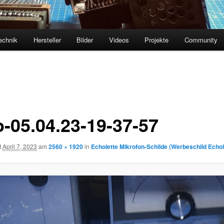
echnik
Hersteller
Bilder
Videos
Projekte
Community
o-05.04.23-19-37-57
t
April 7, 2023
am
2560 × 1920
in
Echolette Mikrofon-Schilde (Werbeschild Echol