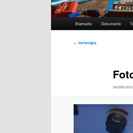
Hauptmenü
Startseite
Dokumente
T
Bilder-
← Vorheriges
Navigation
Fot
Veröffentlich