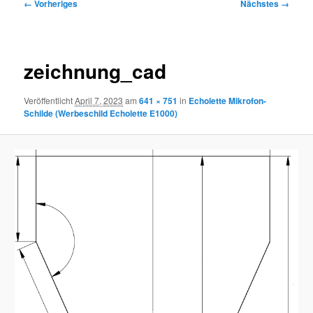
Bilder-
← Vorheriges
Nächstes →
Navigation
zeichnung_cad
Veröffentlicht
April 7, 2023
am
641 × 751
in
Echolette Mikrofon-
Schilde (Werbeschild Echolette E1000)