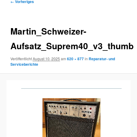
Bilder-
← Vorheriges
Navigation
Martin_Schweizer-
Aufsatz_Suprem40_v3_thumb
Veröffentlicht
August 10, 2025
am
620 × 877
in
Reparatur- und
Serviceberichte