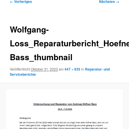
Bilder-
← Vorheriges
Nächstes →
Navigation
Wolfgang-
Loss_Reparaturbericht_Hoefn
Bass_thumbnail
Veröffentlicht
Oktober 31, 2023
am
447 × 635
in
Reparatur- und
Serviceberichte