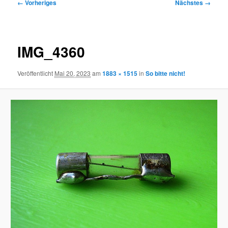
Bilder-
← Vorheriges
Nächstes →
Navigation
IMG_4360
Veröffentlicht
Mai 20, 2023
am
1883 × 1515
in
So bitte nicht!