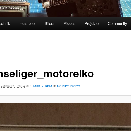
echnik
Hersteller
Bilder
Videos
Projekte
Community
nseliger_motorelko
t
Januar 9, 2024
am
1356 × 1493
in
So bitte nicht!