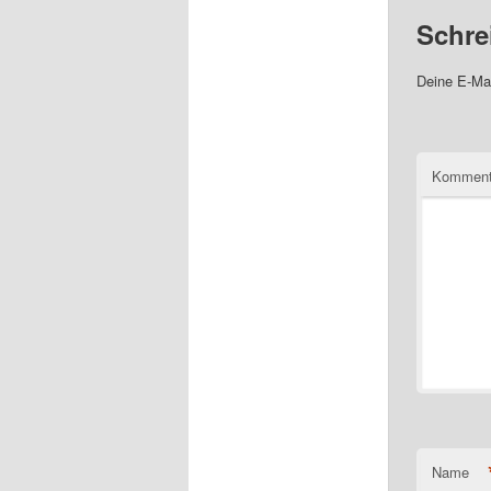
Schre
Deine E-Mai
Komment
Name