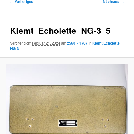
Bilder-
← Vorheriges
Nächstes →
Navigation
Klemt_Echolette_NG-3_5
Veröffentlicht
Februar 24, 2024
am
2560 × 1707
in
Klemt Echolette
NG-3