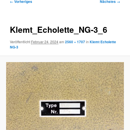
Bilder-
← Vorheriges
Nächstes →
Navigation
Klemt_Echolette_NG-3_6
Veröffentlicht
Februar 24, 2024
am
2560 × 1707
in
Klemt Echolette
NG-3