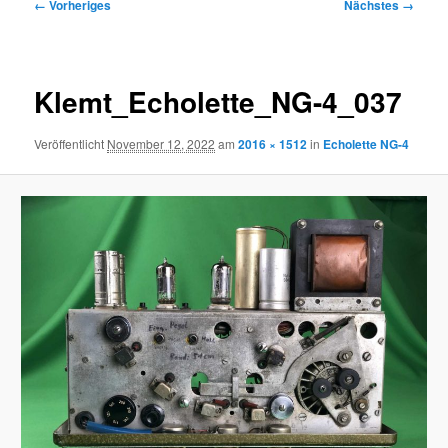
Bilder-
← Vorheriges
Nächstes →
Navigation
Klemt_Echolette_NG-4_037
Veröffentlicht
November 12, 2022
am
2016 × 1512
in
Echolette NG-4