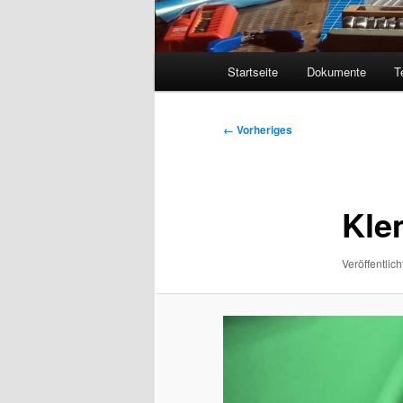
Hauptmenü
Startseite
Dokumente
T
Bilder-
← Vorheriges
Navigation
Kle
Veröffentlich