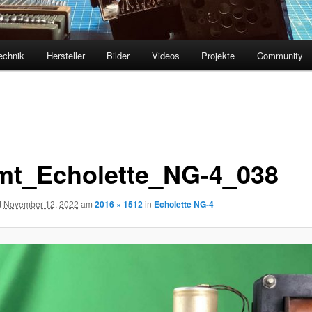
echnik
Hersteller
Bilder
Videos
Projekte
Community
mt_Echolette_NG-4_038
t
November 12, 2022
am
2016 × 1512
in
Echolette NG-4