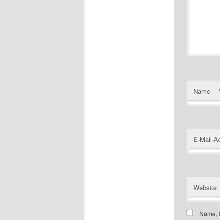
Name
E-Mail-A
Website
Name, E