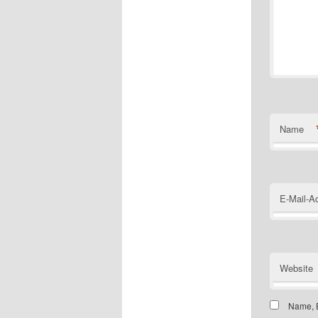
Name
E-Mail-A
Website
Name, E