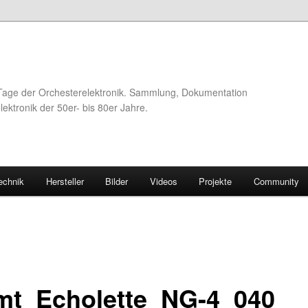
Tage der Orchesterelektronik. Sammlung, Dokumentation
ektronik der 50er- bis 80er Jahre.
echnik
Hersteller
Bilder
Videos
Projekte
Community
mt_Echolette_NG-4_040