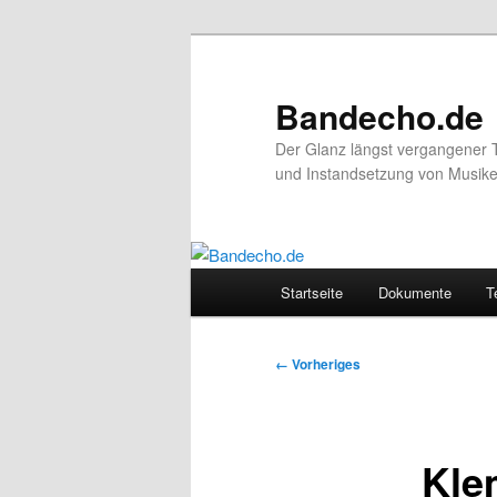
Zum
primären
Inhalt
Bandecho.de
springen
Der Glanz längst vergangener 
und Instandsetzung von Musikel
Hauptmenü
Startseite
Dokumente
T
Bilder-
← Vorheriges
Navigation
Kle