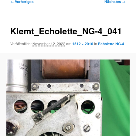
Bilder-
← Vorheriges
Nächstes →
Navigation
Klemt_Echolette_NG-4_041
Veröffentlicht
November 12, 2022
am
1512 × 2016
in
Echolette NG-4