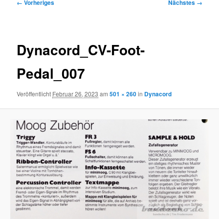
Bilder-
← Vorheriges
Nächstes →
Navigation
Dynacord_CV-Foot-
Pedal_007
Veröffentlicht
Februar 26, 2023
am
501 × 260
in
Dynacord