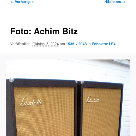
Bilder-
← Vorheriges
Nächstes →
Navigation
Foto: Achim Bitz
Veröffentlicht
Oktober 5, 2024
am
1536 × 2048
in
Echolette LE4