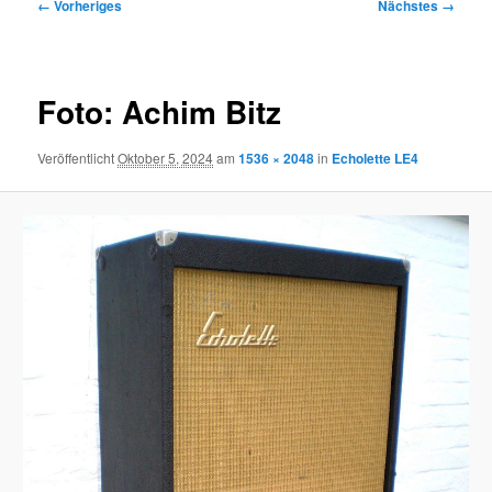
Bilder-
← Vorheriges
Nächstes →
Navigation
Foto: Achim Bitz
Veröffentlicht
Oktober 5, 2024
am
1536 × 2048
in
Echolette LE4