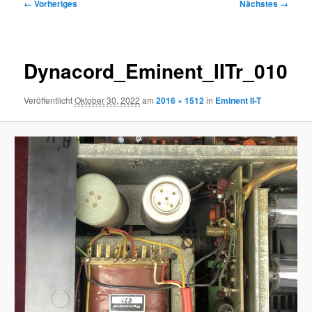
Bilder-
← Vorheriges
Nächstes →
Navigation
Dynacord_Eminent_IITr_010
Veröffentlicht
Oktober 30, 2022
am
2016 × 1512
in
Eminent II-T